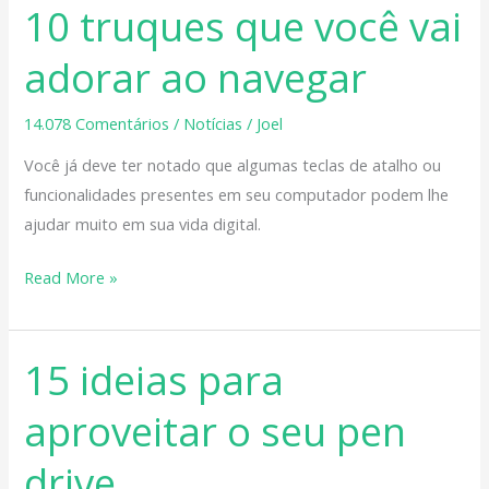
10 truques que você vai
10
truques
adorar ao navegar
que
você
14.078 Comentários
/
Notícias
/
Joel
vai
adorar
Você já deve ter notado que algumas teclas de atalho ou
ao
funcionalidades presentes em seu computador podem lhe
navegar
ajudar muito em sua vida digital.
Read More »
15 ideias para
15
ideias
aproveitar o seu pen
para
aproveitar
drive
o