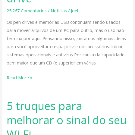
seu
25.267 Comentários
/
Notícias
/
Joel
pen
Os pen drives e memórias USB continuam sendo usados
drive
para mover arquivos de um PC para outro, mas o uso não
termina por aqui. Pensando nisso, juntamos algumas ideias
para você aproveitar o espaço livre dos acessórios. Iniciar
sistemas operacionais e antivírus Por causa da capacidade
bem maior que um CD (e superior em várias
Read More »
5 truques para
5
truques
melhorar o sinal do seu
para
melhorar
Wi-Fi
o