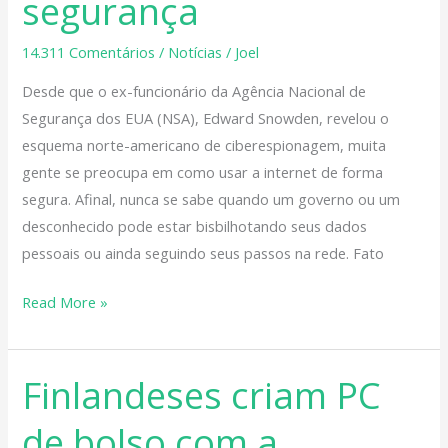
segurança
na
internet
14.311 Comentários
/
Notícias
/
Joel
com
Desde que o ex-funcionário da Agência Nacional de
segurança
Segurança dos EUA (NSA), Edward Snowden, revelou o
esquema norte-americano de ciberespionagem, muita
gente se preocupa em como usar a internet de forma
segura. Afinal, nunca se sabe quando um governo ou um
desconhecido pode estar bisbilhotando seus dados
pessoais ou ainda seguindo seus passos na rede. Fato
Read More »
Finlandeses criam PC
Finlandeses
criam
de bolso com a
PC