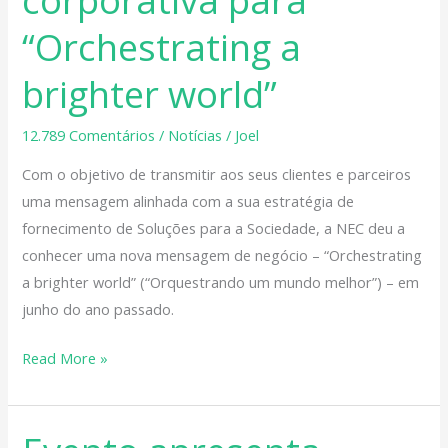
assinatura
de
“Orchestrating a
marca
brighter world”
corporativa
para
12.789 Comentários
/
Notícias
/
Joel
“Orchestrating
a
Com o objetivo de transmitir aos seus clientes e parceiros
brighter
uma mensagem alinhada com a sua estratégia de
world”
fornecimento de Soluções para a Sociedade, a NEC deu a
conhecer uma nova mensagem de negócio – “Orchestrating
a brighter world” (“Orquestrando um mundo melhor”) – em
junho do ano passado.
Read More »
Evento