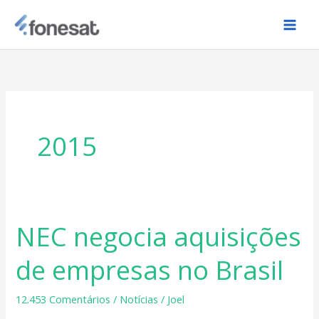
Ir
para
o
conteúdo
2015
NEC negocia aquisições
NEC
negocia
de empresas no Brasil
aquisições
de
12.453 Comentários
/
Notícias
/
Joel
empresas