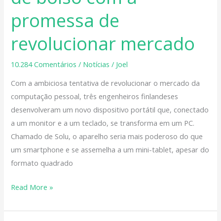
de
promessa de
bolso
com
revolucionar mercado
a
promessa
10.284 Comentários
/
Notícias
/
Joel
de
Com a ambiciosa tentativa de revolucionar o mercado da
revolucionar
computação pessoal, três engenheiros finlandeses
mercado
desenvolveram um novo dispositivo portátil que, conectado
a um monitor e a um teclado, se transforma em um PC.
Chamado de Solu, o aparelho seria mais poderoso do que
um smartphone e se assemelha a um mini-tablet, apesar do
formato quadrado
Read More »