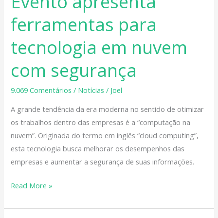
Evento apresenta
apresenta
ferramentas para
ferramentas
para
tecnologia em nuvem
tecnologia
em
com segurança
nuvem
com
9.069 Comentários
/
Notícias
/
Joel
segurança
A grande tendência da era moderna no sentido de otimizar
os trabalhos dentro das empresas é a “computação na
nuvem”. Originada do termo em inglês “cloud computing”,
esta tecnologia busca melhorar os desempenhos das
empresas e aumentar a segurança de suas informações.
Read More »