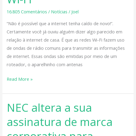
sinal
16.805 Comentários
/
Notícias
/
Joel
do
“Não é possível que a internet tenha caído de novo!”.
seu
Certamente você já ouviu alguém dizer algo parecido em
Wi-
relação à internet de casa. É que as redes Wi-Fi fazem uso
Fi
de ondas de rádio comuns para transmitir as informações
de internet. Essas ondas são emitidas por meio de um
roteador, o aparelhinho com antenas
Read More »
NEC altera a sua
NEC
altera
assinatura de marca
a
sua
corporativa para