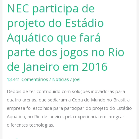
NEC participa de
NEC
participa
projeto do Estádio
de
projeto
Aquático que fará
do
Estádio
parte dos jogos no Rio
Aquático
de Janeiro em 2016
que
fará
13.441 Comentários
/
Notícias
/
Joel
parte
dos
Depois de ter contribuído com soluções inovadoras para
jogos
quatro arenas, que sediaram a Copa do Mundo no Brasil, a
no
empresa foi escolhida para participar do projeto do Estádio
Rio
Aquático, no Rio de Janeiro, pela experiência em integrar
de
diferentes tecnologias.
Janeiro
em