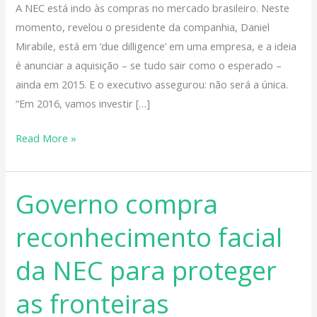
no
A NEC está indo às compras no mercado brasileiro. Neste
Brasil
momento, revelou o presidente da companhia, Daniel
Mirabile, está em ‘due dilligence’ em uma empresa, e a ideia
é anunciar a aquisição – se tudo sair como o esperado –
ainda em 2015. E o executivo assegurou: não será a única.
“Em 2016, vamos investir […]
Read More »
Governo compra
Governo
compra
reconhecimento facial
reconhecimento
facial
da NEC para proteger
da
NEC
as fronteiras
para