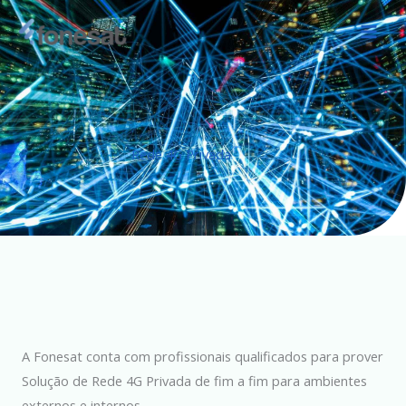
Ir
para
o
conteúdo
Rede 4G Privada
A Fonesat conta com profissionais qualificados para prover
Solução de Rede 4G Privada de fim a fim para ambientes
externos e internos.