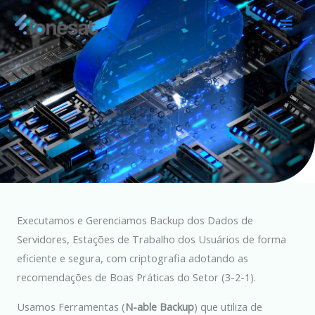
Ir
para
o
conteúdo
BackUp
Executamos e Gerenciamos Backup dos Dados de
Servidores, Estações de Trabalho dos Usuários de forma
eficiente e segura, com criptografia adotando as
recomendações de Boas Práticas do Setor (3-2-1).
Usamos Ferramentas (
N-able Backup
) que utiliza de