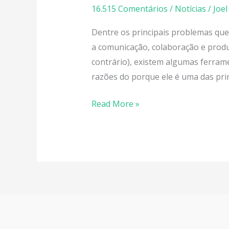
por
16.515 Comentários
/
Notícias
/
Joel
que
Dentre os principais problemas que
utilizá-
a comunicação, colaboração e produ
lo?
contrário), existem algumas ferram
razões do porque ele é uma das prin
Read More »