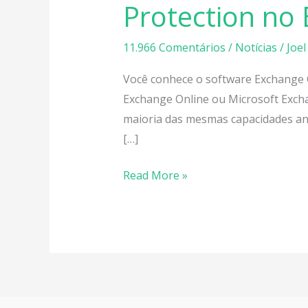
Protection no
recursos
antispam
11.966 Comentários
/
Notícias
/
Joel
do
Exchange
Você conhece o software Exchange O
Online
Exchange Online ou Microsoft Exch
Protection
maioria das mesmas capacidades ant
no
[…]
Exchange
Server
Read More »
2013