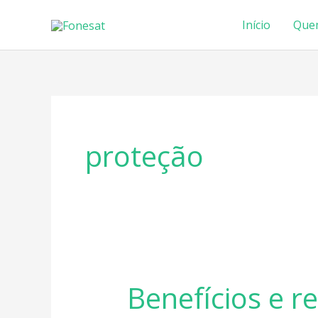
Ir
Início
Que
para
o
conteúdo
proteção
Benefícios e 
Benefícios
e