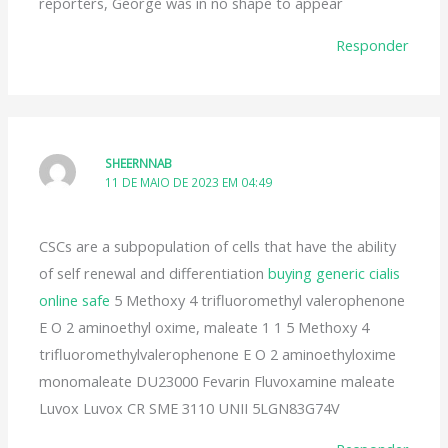
reporters, George was in no shape to appear
Responder
SHEERNNAB
11 DE MAIO DE 2023 EM 04:49
CSCs are a subpopulation of cells that have the ability
of self renewal and differentiation
buying generic cialis
online safe
5 Methoxy 4 trifluoromethyl valerophenone
E O 2 aminoethyl oxime, maleate 1 1 5 Methoxy 4
trifluoromethylvalerophenone E O 2 aminoethyloxime
monomaleate DU23000 Fevarin Fluvoxamine maleate
Luvox Luvox CR SME 3110 UNII 5LGN83G74V