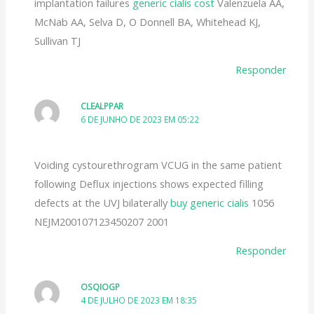
implantation failures
generic cialis cost
Valenzuela AA,
McNab AA, Selva D, O Donnell BA, Whitehead KJ,
Sullivan TJ
Responder
CLEALPPAR
6 DE JUNHO DE 2023 EM 05:22
Voiding cystourethrogram VCUG in the same patient
following Deflux injections shows expected filling
defects at the UVJ bilaterally
buy generic cialis
1056
NEJM200107123450207 2001
Responder
OSQIOGP
4 DE JULHO DE 2023 EM 18:35