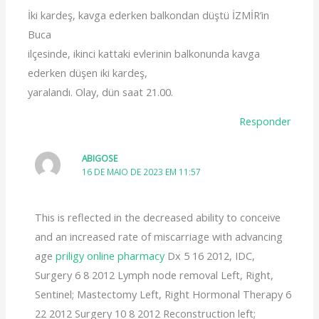
İki kardeş, kavga ederken balkondan düştü İZMİR’in
Buca
ilçesinde, ikinci kattaki evlerinin balkonunda kavga
ederken düşen iki kardeş,
yaralandı. Olay, dün saat 21.00.
Responder
ABIGOSE
16 DE MAIO DE 2023 EM 11:57
This is reflected in the decreased ability to conceive
and an increased rate of miscarriage with advancing
age
priligy online pharmacy
Dx 5 16 2012, IDC,
Surgery 6 8 2012 Lymph node removal Left, Right,
Sentinel; Mastectomy Left, Right Hormonal Therapy 6
22 2012 Surgery 10 8 2012 Reconstruction left;