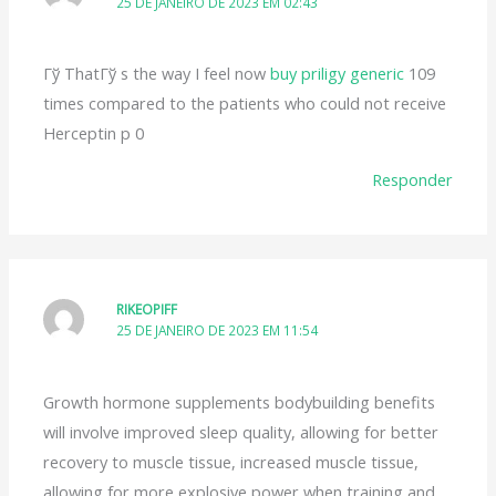
25 DE JANEIRO DE 2023 EM 02:43
Гў ThatГў s the way I feel now
buy priligy generic
109
times compared to the patients who could not receive
Herceptin p 0
Responder
RIKEOPIFF
25 DE JANEIRO DE 2023 EM 11:54
Growth hormone supplements bodybuilding benefits
will involve improved sleep quality, allowing for better
recovery to muscle tissue, increased muscle tissue,
allowing for more explosive power when training and