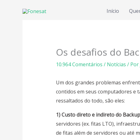
Ir
Início
Que
para
o
conteúdo
Os desafios do Ba
10.964 Comentários
/
Notícias
/ Por
Um dos grandes problemas enfrentad
contidos em seus computadores e 
ressaltados do todo, são eles:
1) Custo direto e indireto do Backu
servidores (ex. fitas LTO), infraes
de fitas além de servidores ou até 