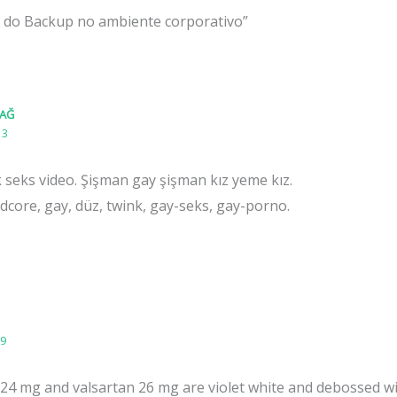
s do Backup no ambiente corporativo”
 AĞ
13
k seks video. Şişman gay şişman kız yeme kız.
ardcore, gay, düz, twink, gay-seks, gay-porno.
19
24 mg and valsartan 26 mg are violet white and debossed w