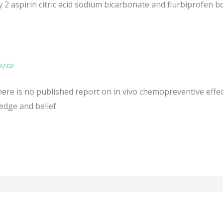
 2 aspirin citric acid sodium bicarbonate and flurbiprofen b
22:02
ere is no published report on in vivo chemopreventive effe
edge and belief