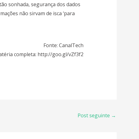
 tão sonhada, segurança dos dados
rmações não sirvam de isca ‘para
Fonte: CanalTech
téria completa: http://goo.gl/vZf3f2
Post seguinte
→