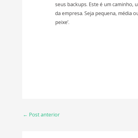
seus
backups
. Este é um caminho, 
da empresa. Seja pequena, média ou
peixe’.
←
Post anterior