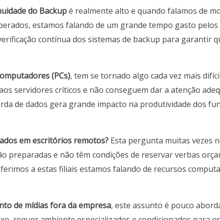
nuidade do Backup
é realmente alto e quando falamos de m
perados, estamos falando de um grande tempo gasto pelos 
verificação contínua dos sistemas de backup para garantir q
 computadores (PCs)
, tem se tornado algo cada vez mais difíc
aos servidores críticos e não conseguem dar a atenção ade
perda de dados gera grande impacto na produtividade dos f
ados em escritórios remotos?
Esta pergunta muitas vezes n
ão preparadas e não têm condições de reservar verbas orça
ferimos a estas filiais estamos falando de recursos comput
nto de mídias fora da empresa
, este assunto é pouco abord
ixo, requer ambiente especializados e condicionados para es