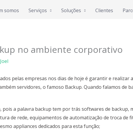
m somos
Serviços
Soluções
Clientes
Parc
ckup no ambiente corporativo
Joel
os pelas empresas nos dias de hoje é garantir e realizar 
também servidores, o famoso
Backup
. Quando falamos de
b
p
, pois a palavra backup tem por trás softwares de backup,
trutura de rede, equipamentos de automatização de troca de f
mesmo appliances dedicados para esta função;