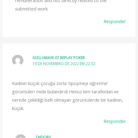
remuneration and not directly related to the
submitted work
Responder
GIZLI HIKAYE 07 REPLAY POKER
19 DE NOVEMBRO DE 2022 EM 22:32
Kadının küçük çocuğa zorla ‘öpüşmeyi öğretme’
görüntüleri mide bulandırdı Henüz kim tarafından ve
nerede çekildiği belli olmayan görüntülerde bir kadının,
küçük.
Responder
TAIDORS