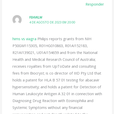
Responder
FEHVKLW
4 DE AGOSTO DE 2023 EM 20:00
hims vs viagra
Philips reports grants from NIH
P50GM115305, R01HG010863, R01AI152183,
R21AI139021, U01AI154659 and from the National
Health and Medical Research Council of Australia;
receives royalties from UpToDate and consulting
fees from Biocryst; is co director of IIID Pty Ltd that
holds a patent for HLA B 57 01 testing for abacavir
hypersensitivity; and holds a patent for Detection of
Human Leukocyte Antigen A 32 01 in connection with
Diagnosing Drug Reaction with Eosinophilia and
Systemic Symptoms without any financial