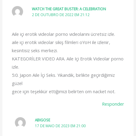
WATCH THE GREAT BUSTER: A CELEBRATION
2 DE OUTUBRO DE 2022 EM 21:12
Aile içi erotik videolar porno vıdeolarını ücretsiz izle.
aile içi erotik videolar sikiş filmleri oYoH ile izlenir,
kesintisiz seks merkezi.
KATEGORİLER VIDEO ARA. Aile Içi Erotik Videolar porno
izle.
5:0. Japon Aile İçi Seks. Yıkandık, birlikte geçirdiğimiz
güzel
gece için teşekkür ettiğimizi belirten om nacket not.
Responder
ABIGOSE
17 DE MAIO DE 2023 EM 21:00