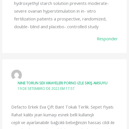
hydroxyethyl starch solution prevents moderate-
severe ovarian hyperstimulation in in- vitro
fertilization patients a prospective, randomized,
double- blind and placebo- controlled study
Responder
NINE TORUN SEX HIKAYELERI PORNO IZLE SIKIŞ AMSUYU
19 DE SETEMBRO DE 2022 EM 17:57
Defacto Erkek Eva Çift Bant Tokalı Terlik. Sepet Fiyatı.
Rahat kalıbı jean kumaşı esnek belli kullanışlı
cepli ve ayarlanabilir bağcıklı bebeğinizin hassas cildi ile