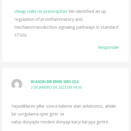
cheap cialis no prescription
We identified an up
regulation of proinflammatory and
mechanotransduction signaling pathways in standard
STSGs
Responder
IKI KADIN BIR ERKEK SEKS IZLE
2 DE JANEIRO DE 2023 EM 04:50
Yaşadıklarını yıllar sonra kaleme alan anlatıcımız, ahlaki
bir sorgulama içine girer ve
vahşi dünyayla medeni dünyayı karşı karşıya getirir.