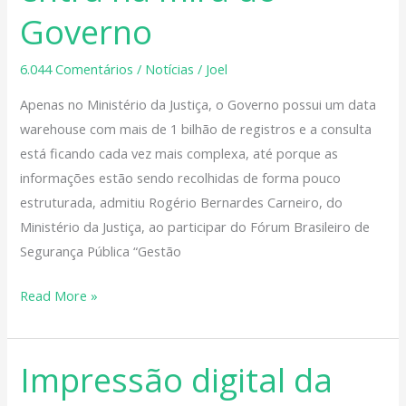
de
Governo
registros,
big
6.044 Comentários
/
Notícias
/
Joel
data
Apenas no Ministério da Justiça, o Governo possui um data
entra
warehouse com mais de 1 bilhão de registros e a consulta
na
está ficando cada vez mais complexa, até porque as
mira
informações estão sendo recolhidas de forma pouco
do
estruturada, admitiu Rogério Bernardes Carneiro, do
Governo
Ministério da Justiça, ao participar do Fórum Brasileiro de
Segurança Pública “Gestão
Read More »
Impressão digital da
Impressão
digital