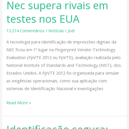
Nec supera rivais em
da
Nec
testes nos EUA
supera
rivais
13.214 Comentários
/
Notícias
/
Joel
em
A tecnologia para identificação de impressões digitais da
testes
NEC ficou em 1º lugar na Fingerprint Vendor Technology
nos
Evaluation (FpVTE 2012 ou FpVTE), avaliação realizada pelo
EUA
National Institute of Standards and Technology (NIST), dos
Estados Unidos. A FpVTE 2012 foi organizada para simular
as exigências operacionais, como sua aplicação com
sistemas de Identificação Nacional e investigações
Read More »
Identificação