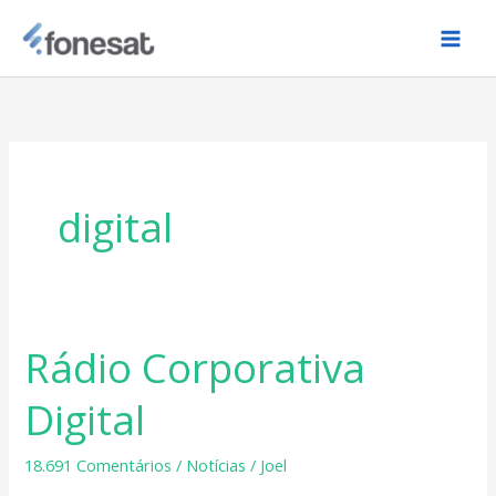
Ir
para
o
conteúdo
digital
Rádio Corporativa
Rádio
Corporativa
Digital
Digital
18.691 Comentários
/
Notícias
/
Joel